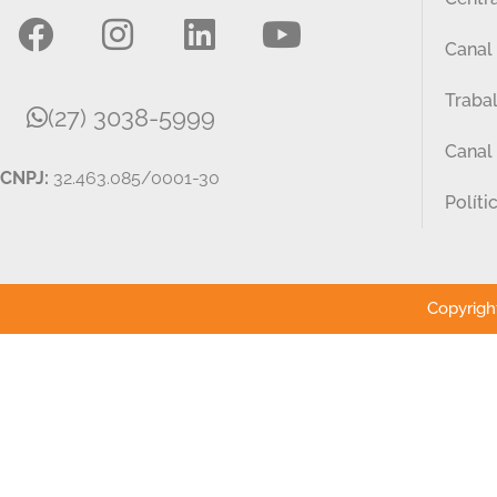
Canal 
Traba
(27) 3038-5999
Canal
CNPJ:
32.463.085/0001-30
Políti
Copyright