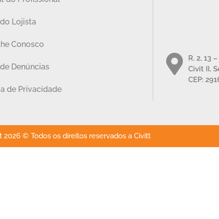
do Lojista
lhe Conosco
R. 2, 13 
 de Denúncias
Civit II, 
CEP: 291
ca de Privacidade
 2026 © Todos os direitos reservados a Civitt