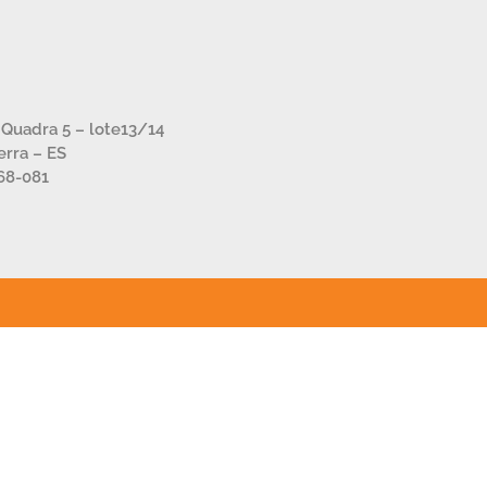
– Quadra 5 – lote13/14
Serra – ES
68-081