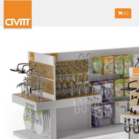
[
0
]