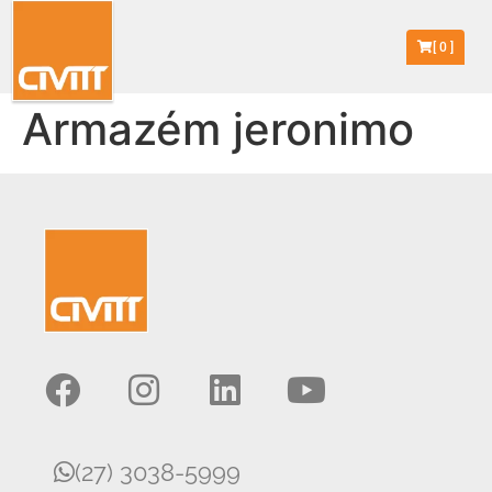
[
0
]
Armazém jeronimo
(27) 3038-5999