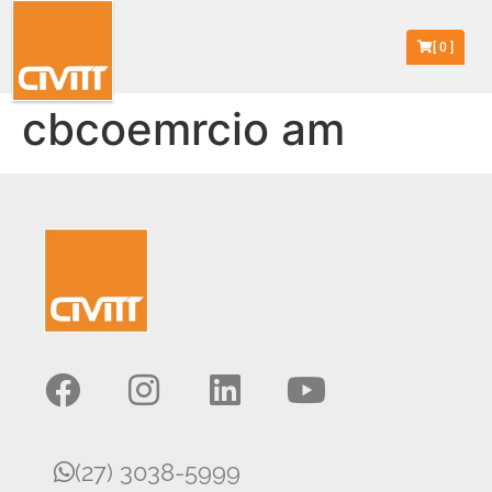
[
0
]
cbcoemrcio am
(27) 3038-5999