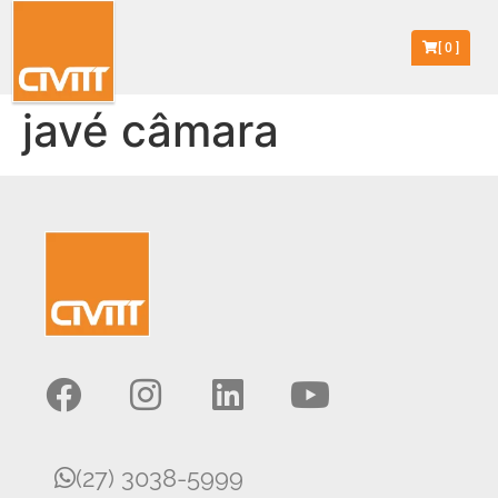
[
0
]
javé câmara
(27) 3038-5999