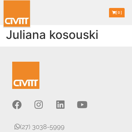
[
0
]
Juliana kosouski
(27) 3038-5999