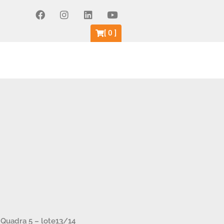
[
0
]
– Quadra 5 – lote13/14