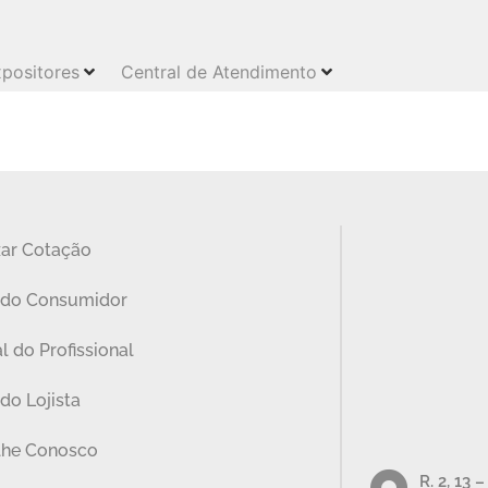
positores
Central de Atendimento
zar Cotação
 do Consumidor
l do Profissional
do Lojista
lhe Conosco
R. 2, 13 