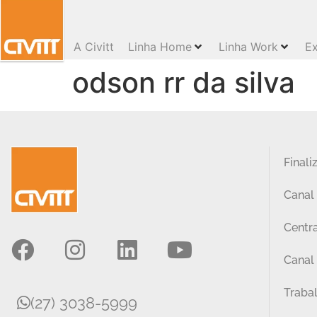
A Civitt
Linha Home
Linha Work
Ex
odson rr da silva
Finali
Canal
Centra
Canal 
Traba
(27) 3038-5999