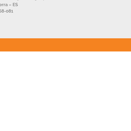
Serra – ES
68-081