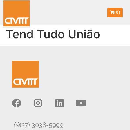
[
0
]
Tend Tudo União
(27) 3038-5999