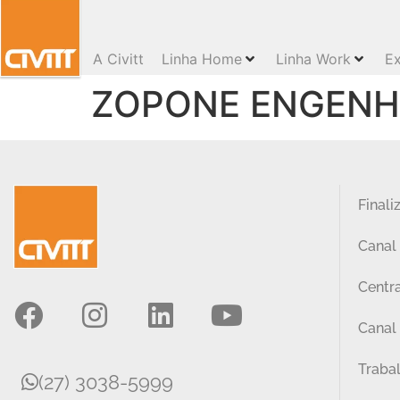
A Civitt
Linha Home
Linha Work
Ex
ZOPONE ENGENHA
Finali
Canal
Centra
Canal 
Traba
(27) 3038-5999