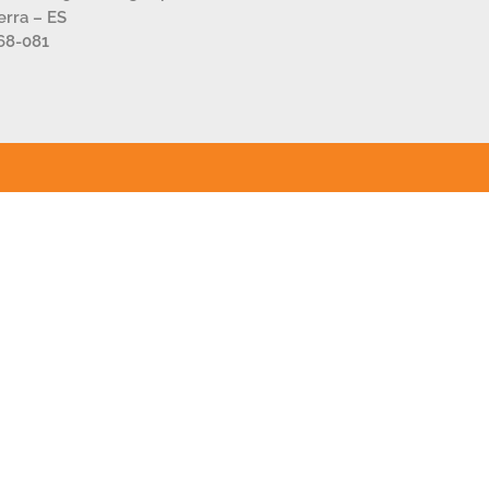
Serra – ES
68-081