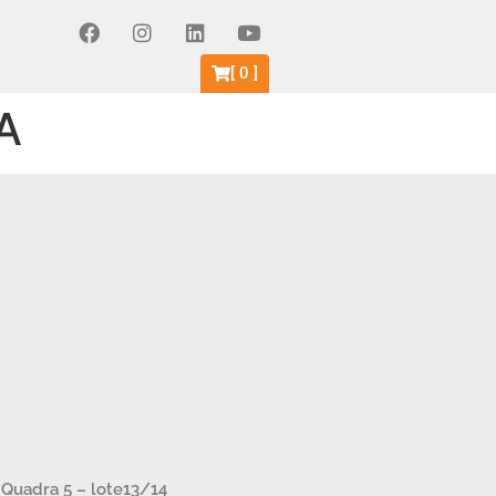
[
0
]
A
– Quadra 5 – lote13/14