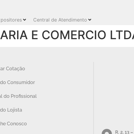
positores
Central de Atendimento
RIA E COMERCIO LTD
zar Cotação
 do Consumidor
l do Profissional
do Lojista
lhe Conosco
R. 2, 13 