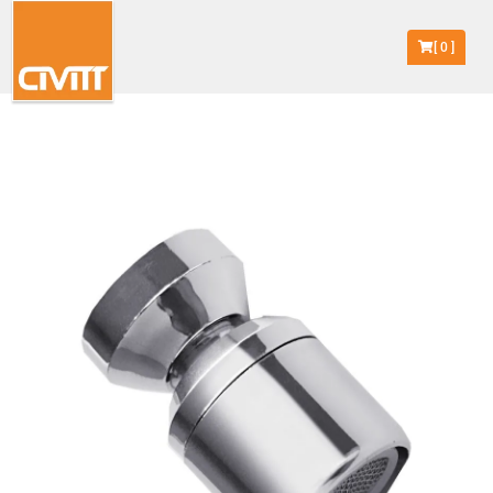
[
0
]