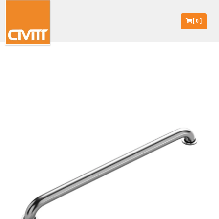
[
0
]