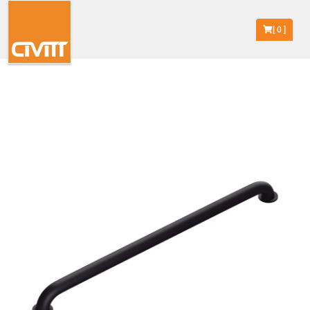
[
0
]