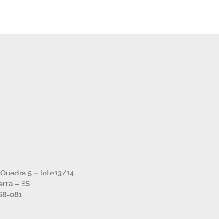
– Quadra 5 – lote13/14
Serra – ES
68-081