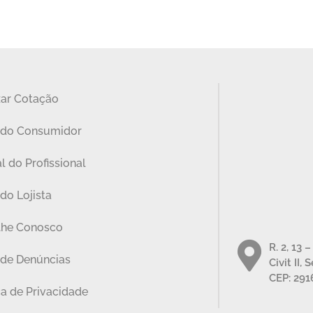
zar Cotação
 do Consumidor
l do Profissional
do Lojista
lhe Conosco
R. 2, 13 
 de Denúncias
Civit II, 
CEP: 291
ca de Privacidade