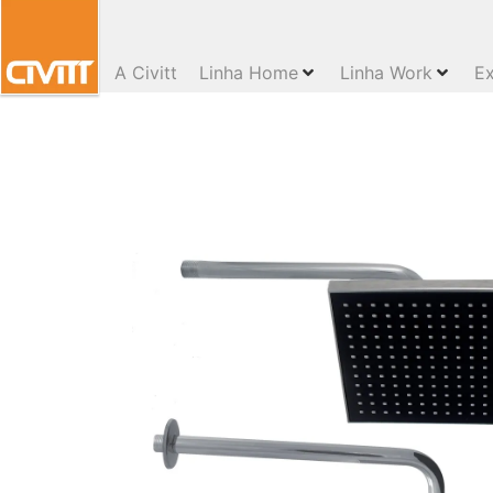
A Civitt
Linha Home
Linha Work
Ex