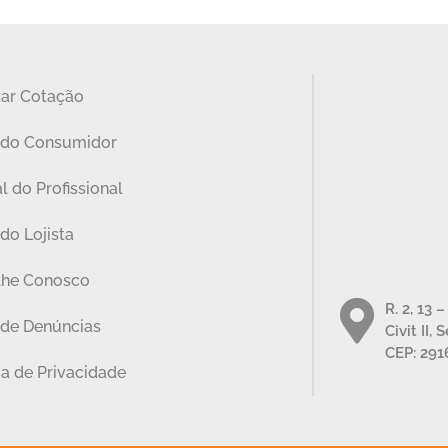
zar Cotação
 do Consumidor
l do Profissional
do Lojista
lhe Conosco
R. 2, 13 
 de Denúncias
Civit II, 
CEP: 291
ca de Privacidade