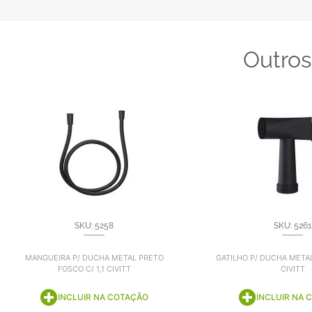
Outros
SKU: 5258
SKU: 5261
MANGUEIRA P/ DUCHA METAL PRETO
GATILHO P/ DUCHA META
FOSCO C/ 1,1 CIVITT
CIVITT
INCLUIR NA COTAÇÃO
INCLUIR NA 