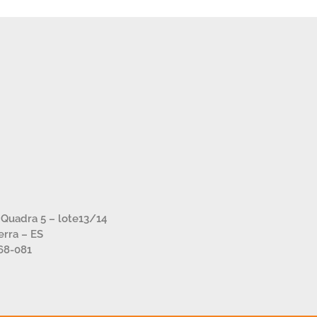
– Quadra 5 – lote13/14
Serra – ES
68-081