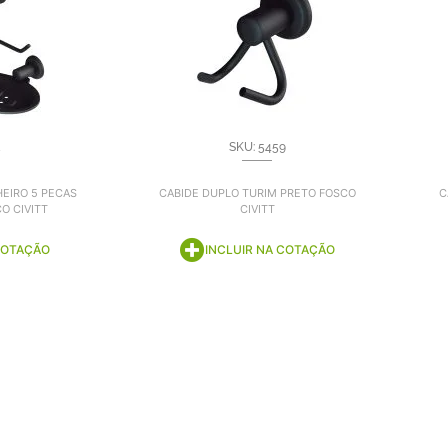
SKU: 5459
HEIRO 5 PECAS
CABIDE DUPLO TURIM PRETO FOSCO
C
O CIVITT
CIVITT
COTAÇÃO
INCLUIR NA COTAÇÃO