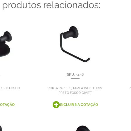
 produtos relacionados:
4
SKU: 5456
PRETO FOSCO
PORTA PAPEL S/TAMPA INOX TURIM
P
PRETO FOSCO CIVITT
COTAÇÃO
INCLUIR NA COTAÇÃO