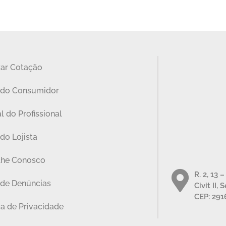
zar Cotação
 do Consumidor
l do Profissional
do Lojista
lhe Conosco
R. 2, 13 
 de Denúncias
Civit II, 
CEP: 291
ca de Privacidade