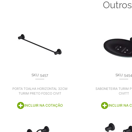
Outros
SKU: 5457
SKU: 545
PORTA TOALHA HORIZONTAL 32CM
SABONETEIRA TURIM 
TURIM PRETO FOSCO CIVIT
CIVITT
INCLUIR NA COTAÇÃO
INCLUIR NA 