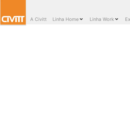
A Civitt
Linha Home
Linha Work
Ex