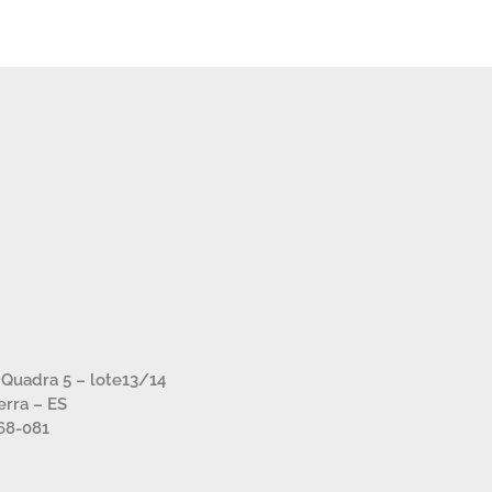
– Quadra 5 – lote13/14
Serra – ES
68-081