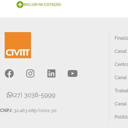
INCLUIR NA COTAÇÃO
Finali
Canal
Centra
Canal 
Traba
(27) 3038-5999
Canal
CNPJ:
32.463.085/0001-30
Políti