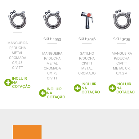
SKU: 4953
SKU: 3036
SKU: 3035
MANGUEIRA
P/ DUCHA
METAL
MANGUEIRA
GATILHO
MANGUEIRA
CROMADA
P/ DUCHA
P/DUCHA
P/DUCHA
C/1,45
METAL
CIVITT
CIVITT
CIVITT
CROMADA
METAL
METAL CR.
C/1,75
CROMADO
C/1,2M
INCLUIR
CIVITT
NA
INCLUIR
INCLUIR
COTAÇÃO
NA
NA
INCLUIR
COTAÇÃO
COTAÇÃO
NA
COTAÇÃO