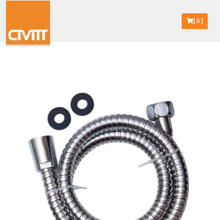
[
0
]