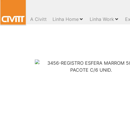
A Civitt
Linha Home
Linha Work
Ex