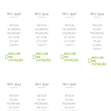
SKU: 3546
SKU: 3545
SKU: 3556
SKU: 3554
REGUA
REGUA
REGUA
REGUA
ALUMINIO
ALUMINIO
ALUMINIO
ALUM.
PEDREIRO
PEDREIRO
PEDREIRO
PEDREIRO.
(H) LEVE
(G) LEVE
(F) LEVE
(E) ECO
C/2 MT
C/1,5 MT
C/1,0 MT
PLUS
CIVITT
CIVITT
CIVITT
C/3MT
CIVITT
INCLUIR
INCLUIR
INCLUIR
NA
NA
NA
INCLUIR
COTAÇÃO
COTAÇÃO
COTAÇÃO
NA
COTAÇÃO
SKU: 3553
SKU: 3552
SKU: 3560
REGUA
REGUA
REGUA
ALUM.
ALUM.
ALUM.
PEDREIRO.
PEDREIRO.
PEDREIRO.
(C) ECO
(B) ECO
(A) ECO