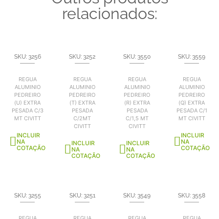
relacionados:
SKU: 3256
SKU: 3252
SKU: 3550
SKU: 3559
REGUA
REGUA
REGUA
REGUA
ALUMINIO
ALUMINIO
ALUMINIO
ALUMINIO
PEDREIRO
PEDREIRO
PEDREIRO
PEDREIRO
(U) EXTRA
(T) EXTRA
(R) EXTRA
(Q) EXTRA
PESADA C/3
PESADA
PESADA
PESADA C/1
MT CIVITT
C/2MT
C/1,5 MT
MT CIVITT
CIVITT
CIVITT
INCLUIR
INCLUIR
NA
NA
INCLUIR
INCLUIR
COTAÇÃO
COTAÇÃO
NA
NA
COTAÇÃO
COTAÇÃO
SKU: 3255
SKU: 3251
SKU: 3549
SKU: 3558
REGUA
REGUA
REGUA
REGUA