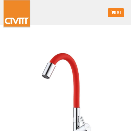
[
0
]