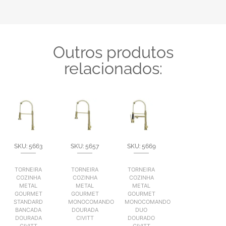
Outros produtos
relacionados:
SKU: 5663
SKU: 5657
SKU: 5669
TORNEIRA
TORNEIRA
TORNEIRA
COZINHA
COZINHA
COZINHA
METAL
METAL
METAL
GOURMET
GOURMET
GOURMET
STANDARD
MONOCOMANDO
MONOCOMANDO
BANCADA
DOURADA
DUO
DOURADA
CIVITT
DOURADO