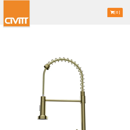
[
0
]