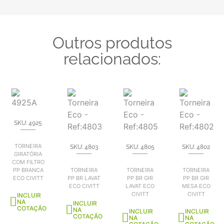
Outros produtos
relacionados:
SKU: 4925
TORNEIRA
SKU: 4803
SKU: 4805
SKU: 4802
GIRATÓRIA
COM FILTRO
PP BRANCA
TORNEIRA
TORNEIRA
TORNEIRA
ECO CIVITT
PP BR LAVAT
PP BR GIR
PP BR GIR
ECO CIVITT
LAVAT ECO
MESA ECO
CIVITT
CIVITT
INCLUIR
NA
INCLUIR
COTAÇÃO
NA
INCLUIR
INCLUIR
COTAÇÃO
NA
NA