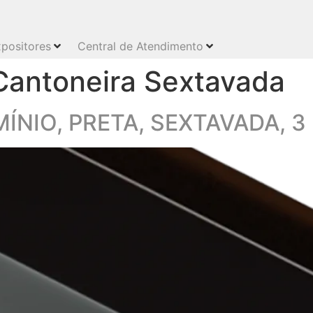
positores
Central de Atendimento
Cantoneira Sextavada
NIO, PRETA, SEXTAVADA, 3