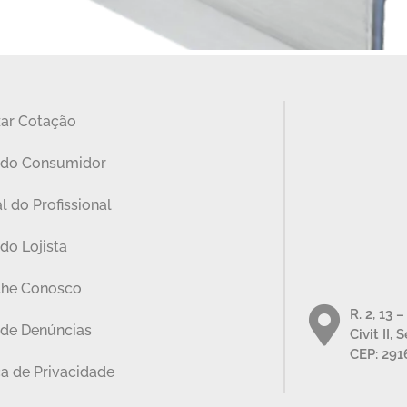
zar Cotação
 do Consumidor
l do Profissional
do Lojista
lhe Conosco
R. 2, 13 
 de Denúncias
Civit II, 
CEP: 291
ca de Privacidade