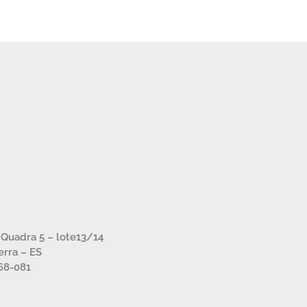
– Quadra 5 – lote13/14
Serra – ES
68-081