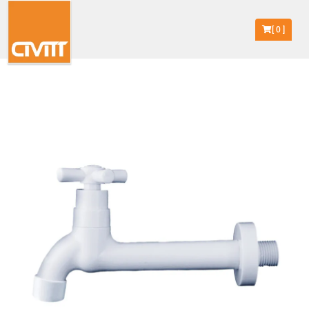
[
0
]