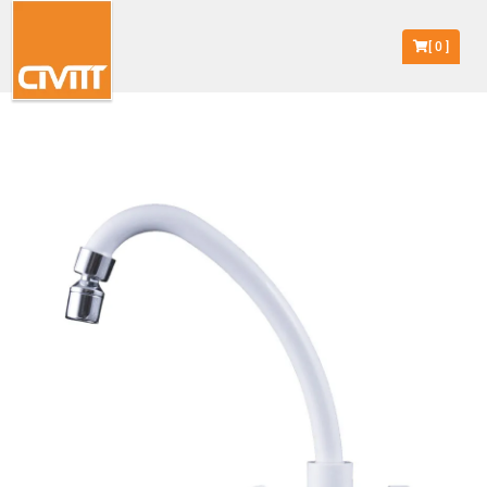
[
0
]