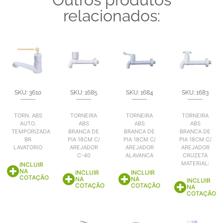
relacionados:
SKU: 3610
SKU: 1685
SKU: 1684
SKU: 1683
TORN. ABS
TORNEIRA
TORNEIRA
TORNEIRA
AUTO.
ABS
ABS
ABS
TEMPORIZADA
BRANCA DE
BRANCA DE
BRANCA DE
BR
PIA 18CM C/
PIA 18CM C/
PIA 18CM C/
LAVATORIO
AREJADOR
AREJADOR
AREJADOR
C-40
ALAVANCA
CRUZETA
MATERIAL:
INCLUIR
NA
INCLUIR
INCLUIR
COTAÇÃO
NA
NA
INCLUIR
COTAÇÃO
COTAÇÃO
NA
COTAÇÃO