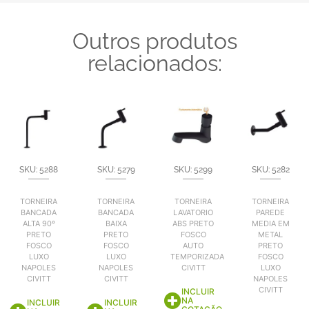
Outros produtos
relacionados:
SKU: 5288
SKU: 5279
SKU: 5299
SKU: 5282
TORNEIRA
TORNEIRA
TORNEIRA
TORNEIRA
BANCADA
BANCADA
LAVATORIO
PAREDE
ALTA 90º
BAIXA
ABS PRETO
MEDIA EM
PRETO
PRETO
FOSCO
METAL
FOSCO
FOSCO
AUTO
PRETO
LUXO
LUXO
TEMPORIZADA
FOSCO
NAPOLES
NAPOLES
CIVITT
LUXO
CIVITT
CIVITT
NAPOLES
CIVITT
INCLUIR
NA
INCLUIR
INCLUIR