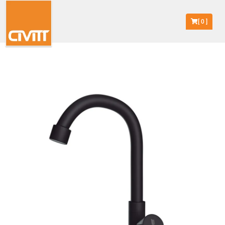
[
0
]