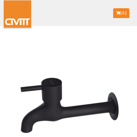
[
0
]