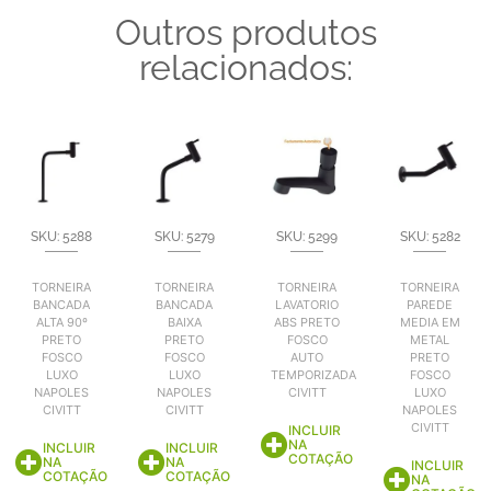
Outros produtos
relacionados:
SKU: 5288
SKU: 5279
SKU: 5299
SKU: 5282
TORNEIRA
TORNEIRA
TORNEIRA
TORNEIRA
BANCADA
BANCADA
LAVATORIO
PAREDE
ALTA 90º
BAIXA
ABS PRETO
MEDIA EM
PRETO
PRETO
FOSCO
METAL
FOSCO
FOSCO
AUTO
PRETO
LUXO
LUXO
TEMPORIZADA
FOSCO
NAPOLES
NAPOLES
CIVITT
LUXO
CIVITT
CIVITT
NAPOLES
CIVITT
INCLUIR
NA
INCLUIR
INCLUIR
COTAÇÃO
NA
NA
INCLUIR
COTAÇÃO
COTAÇÃO
NA