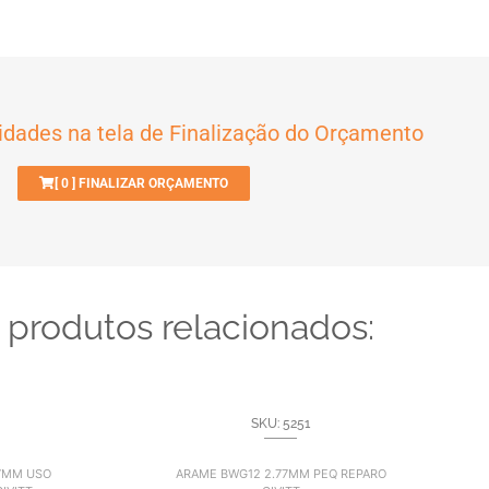
idades na tela de Finalização do Orçamento
[
0
] FINALIZAR ORÇAMENTO
 produtos relacionados:
SKU: 5251
7MM USO
ARAME BWG12 2.77MM PEQ REPARO