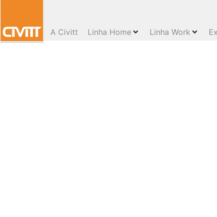
A Civitt
Linha Home
Linha Work
Ex